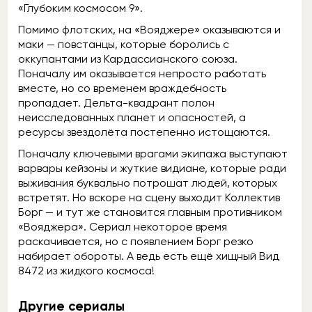
«Глубоким космосом 9».
Помимо флотских, на «Вояджере» оказываются и
маки — повстанцы, которые боролись с
оккупантами из Кардассианского союза.
Поначалу им оказывается непросто работать
вместе, но со временем враждебность
пропадает. Дельта-квадрант полон
неисследованных планет и опасностей, а
ресурсы звездолёта постепенно истощаются.
Поначалу ключевыми врагами экипажа выступают
варвары кейзоны и жуткие видиане, которые ради
выживания буквально потрошат людей, которых
встретят. Но вскоре на сцену выходит Коллектив
Борг — и тут же становится главным противником
«Вояджера». Сериал некоторое время
раскачивается, но с появлением Борг резко
набирает обороты. А ведь есть ещё хищный Вид
8472 из жидкого космоса!
Другие сериалы