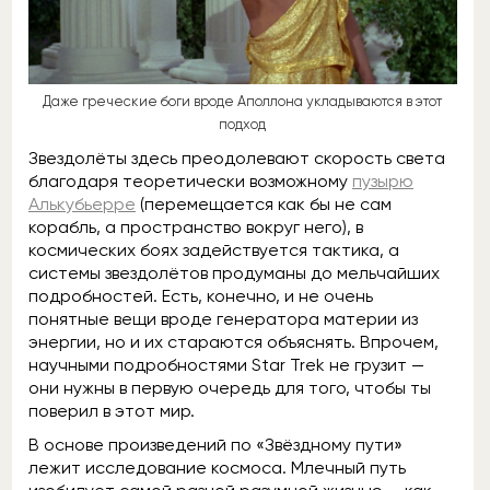
Даже греческие боги вроде Аполлона укладываются в этот
подход
Звездолёты здесь преодолевают скорость света
благодаря теоретически возможному
пузырю
Алькубьерре
(перемещается как бы не сам
корабль, а пространство вокруг него), в
космических боях задействуется тактика, а
системы звездолётов продуманы до мельчайших
подробностей. Есть, конечно, и не очень
понятные вещи вроде генератора материи из
энергии, но и их стараются объяснять. Впрочем,
научными подробностями Star Trek не грузит —
они нужны в первую очередь для того, чтобы ты
поверил в этот мир.
В основе произведений по «Звёздному пути»
лежит исследование космоса. Млечный путь