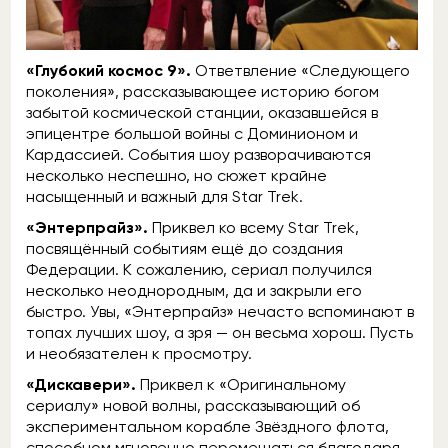
«Глубокий космос 9».
Ответвление «Следующего
поколения», рассказывающее историю богом
забытой космической станции, оказавшейся в
эпицентре большой войны с Доминионом и
Кардассией. События шоу разворачиваются
несколько неспешно, но сюжет крайне
насыщенный и важный для Star Trek.
«Энтерпрайз».
Приквел ко всему Star Trek,
посвящённый событиям ещё до создания
Федерации. К сожалению, сериал получился
несколько неоднородным, да и закрыли его
быстро. Увы, «Энтерпрайз» нечасто вспоминают в
топах лучших шоу, а зря — он весьма хорош. Пусть
и необязателен к просмотру.
«Дискавери».
Приквел к «Оригинальному
сериалу» новой волны, рассказывающий об
экспериментальном корабле Звёздного флота,
способном мгновенно перемещаться благодаря