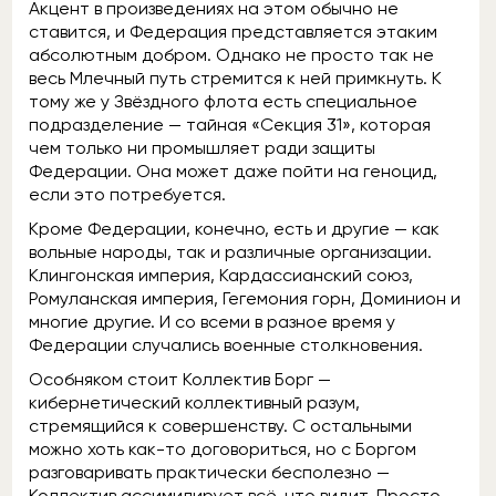
Акцент в произведениях на этом обычно не
ставится, и Федерация представляется этаким
абсолютным добром. Однако не просто так не
весь Млечный путь стремится к ней примкнуть. К
тому же у Звёздного флота есть специальное
подразделение — тайная «Секция 31», которая
чем только ни промышляет ради защиты
Федерации. Она может даже пойти на геноцид,
если это потребуется.
Кроме Федерации, конечно, есть и другие — как
вольные народы, так и различные организации.
Клингонская империя, Кардассианский союз,
Ромуланская империя, Гегемония горн, Доминион и
многие другие. И со всеми в разное время у
Федерации случались военные столкновения.
Особняком стоит Коллектив Борг —
кибернетический коллективный разум,
стремящийся к совершенству. С остальными
можно хоть как-то договориться, но с Боргом
разговаривать практически бесполезно —
Коллектив ассимилирует всё, что видит. Просто