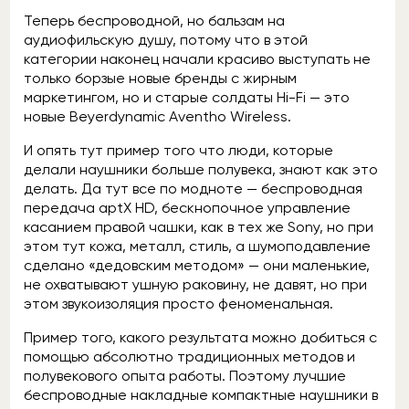
Теперь беспроводной, но бальзам на
аудиофильскую душу, потому что в этой
категории наконец начали красиво выступать не
только борзые новые бренды с жирным
маркетингом, но и старые солдаты Hi-Fi — это
новые Beyerdynamic Aventho Wireless.
И опять тут пример того что люди, которые
делали наушники больше полувека, знают как это
делать. Да тут все по модноте — беспроводная
передача aptX HD, бескнопочное управление
касанием правой чашки, как в тех же Sony, но при
этом тут кожа, металл, стиль, а шумоподавление
сделано «дедовским методом» — они маленькие,
не охватывают ушную раковину, не давят, но при
этом звукоизоляция просто феноменальная.
Пример того, какого результата можно добиться с
помощью абсолютно традиционных методов и
полувекового опыта работы. Поэтому лучшие
беспроводные накладные компактные наушники в