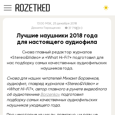
13:00
MSK
, 25 декабря 2018
Данила Гаращенко
37 719
0
Лучшие наушники 2018 года
для настоящего аудиофила
Снова главный редактор журналов
«Stereo&Video» и «What Hi-Fi?» подготовил для
нас подборку самых качественных аудиофильских
наушников года.
Снова для наших читателей Михаил Борзенков,
аудиофил, главред журналов «Stereo&Video» и
«What Hi-Fi?», автор главного в рунете видеоблога
об аудиотехнике
Borzenkov
подготовил
подборку самых качественных аудиофильских
наушников уходящего года.
Про некоторые из них вы, возможно, ни разу не