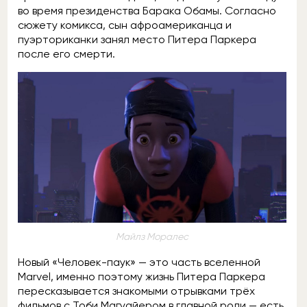
во время президенства Барака Обамы. Согласно
сюжету комикса, сын афроамериканца и
пуэрториканки занял место Питера Паркера
после его смерти.
Майлз Моралес
Новый «Человек-паук» — это часть вселенной
Marvel, именно поэтому жизнь Питера Паркера
пересказывается знакомыми отрывками трёх
фильмов с Тоби Магуайером в главной роли — есть