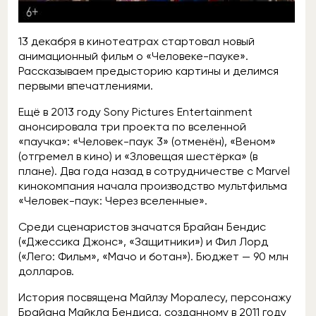
13 декабря в кинотеатрах стартовал новый
анимационный фильм о «Человеке-пауке».
Рассказываем предысторию картины и делимся
первыми впечатлениями.
Ещё в 2013 году Sony Pictures Entertainment
анонсировала три проекта по вселенной
«паучка»: «Человек-паук 3» (отменён), «Веном»
(отгремел в кино) и «Зловещая шестёрка» (в
плане). Два года назад в сотрудничестве с Marvel
кинокомпания начала производство мультфильма
«Человек-паук: Через вселенные».
Среди сценаристов значатся Брайан Бендис
(«Джессика Джонс», «Защитники») и Фил Лорд
(«Лего: Фильм», «Мачо и ботан»). Бюджет — 90 млн
долларов.
История посвящена Майлзу Моралесу, персонажу
Брайана Майкла Бендиса, созданному в 2011 году