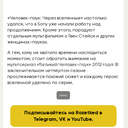
«Человек-паук: Через вселенные» настолько
удался, что в Sony уже начали работу над
продолжением. Кроме этого, порадуют
отдельным мультфильмом о Гвен Стейси и других
женщинах-пауках.
А тем, кому не хватило времени насладиться
моментом, стоит обратить внимание на
мультсериал «Великий Человек-паук» 2012 года. В
«Единственно, что могу сказать... Майлз Моралес спас 2018
заключительном четвёртом сезоне
для меня...»
прослеживается похожий сюжет и каждому герою
вселенной уделено по серии.
кино
Подписывайтесь на Rozetked в
Telegram
,
VK
и
YouTube
.