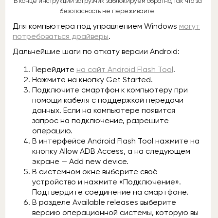
В конце инструкции загрузчик заблокируем обратно, так что за
безопасность не переживайте
Для компьютера под управлением Windows
могут
потребоваться драйверы
.
Дальнейшие шаги по откату версии Android:
Перейдите
на сайт Android Flash Tool
.
Нажмите на кнопку Get Started.
Подключите смартфон к компьютеру при
помощи кабеля с поддержкой передачи
данных. Если на компьютере появится
запрос на подключение, разрешите
операцию.
В интерфейсе Android Flash Tool нажмите на
кнопку Allow ADB Access, а на следующем
экране — Add new device.
В системном окне выберите своё
устройство и нажмите «Подключение».
Подтвердите соединение на смартфоне.
В разделе Available releases выберите
версию операционной системы, которую вы