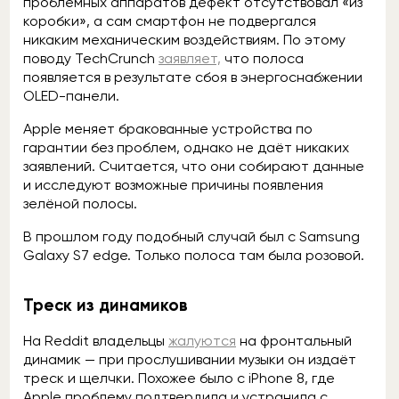
проблемных аппаратов дефект отсутствовал «из
коробки», а сам смартфон не подвергался
никаким механическим воздействиям. По этому
поводу TechCrunch
заявляет,
что полоса
появляется в результате сбоя в энергоснабжении
OLED-панели.
Apple меняет бракованные устройства по
гарантии без проблем, однако не даёт никаких
заявлений. Считается, что они собирают данные
и исследуют возможные причины появления
зелёной полосы.
В прошлом году подобный случай был с Samsung
Galaxy S7 edge. Только полоса там была розовой.
Треск из динамиков
На Reddit владельцы
жалуются
на фронтальный
динамик — при прослушивании музыки он издаёт
треск и щелчки. Похожее было с iPhone 8, где
Apple проблему подтвердила и устранила с