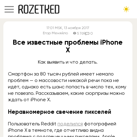
17:01
MSK
, 13 ноября 2017
Егор Меняйло
5 769
0
Все известные проблемы iPhone
X
Как выявить и что делать.
Смартфон за 80 тысяч рублей имеет немало
проблем — о массовости никакой речи пока не
идёт, однако есть шанс попасть в число тех, кому
не повезло. Рассказываем, какие сюрпризы можно
ждать от iPhone X.
Неравномерное свечение пикселей
Пользователь Reddit
поделился
фотографией
iPhone X в темноте, где отчетливо видна
проблема с подсвеченными пикселями. Apple