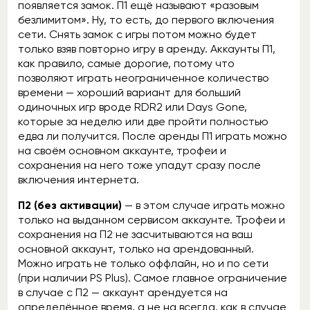
появляется замок. П1 ещё называют «разовым
безлимитом». Ну, то есть, до первого включения
сети. Снять замок с игры потом можно будет
только взяв повторно игру в аренду. Аккаунты П1,
как правило, самые дорогие, потому что
позволяют играть неограниченное количество
времени — хороший вариант для больший
одиночных игр вроде RDR2 или Days Gone,
которые за неделю или две пройти полностью
едва ли получится. После аренды П1 играть можно
на своём основном аккаунте, трофеи и
сохранения на него тоже упадут сразу после
включения интернета.
П2 (без активации)
— в этом случае играть можно
только на выданном сервисом аккаунте. Трофеи и
сохранения на П2 не засчитываются на ваш
основной аккаунт, только на арендованный.
Можно играть не только оффлайн, но и по сети
(при наличии PS Plus). Самое главное ограничение
в случае с П2 — аккаунт арендуется на
определённое время, а не на всегда, как в случае