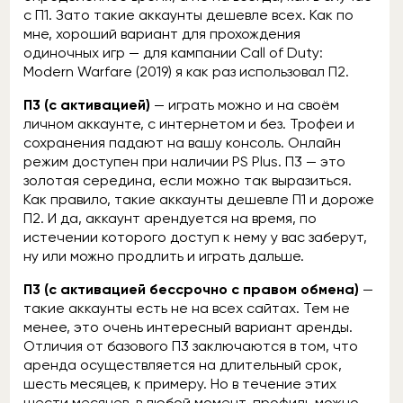
с П1. Зато такие аккаунты дешевле всех. Как по
мне, хороший вариант для прохождения
одиночных игр — для кампании Call of Duty:
Modern Warfare (2019) я как раз использовал П2.
П3 (с активацией)
— играть можно и на своём
личном аккаунте, с интернетом и без. Трофеи и
сохранения падают на вашу консоль. Онлайн
режим доступен при наличии PS Plus. П3 — это
золотая середина, если можно так выразиться.
Как правило, такие аккаунты дешевле П1 и дороже
П2. И да, аккаунт арендуется на время, по
истечении которого доступ к нему у вас заберут,
ну или можно продлить и играть дальше.
П3 (с активацией бессрочно с правом обмена)
—
такие аккаунты есть не на всех сайтах. Тем не
менее, это очень интересный вариант аренды.
Отличия от базового П3 заключаются в том, что
аренда осуществляется на длительный срок,
шесть месяцев, к примеру. Но в течение этих
шести месяцев, в любой момент, профиль можно