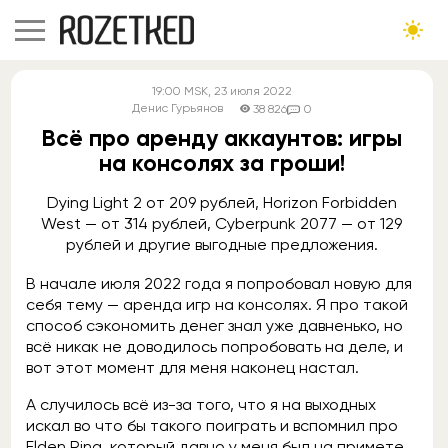
19:00
MSK
, 23 июля 2022
Денис Гурьянов
38 826
0
Всё про аренду аккаунтов: игры
на консолях за гроши!
Dying Light 2 от 209 рублей, Horizon Forbidden
West — от 314 рублей, Cyberpunk 2077 — от 129
рублей и другие выгодные предложения.
В начале июля 2022 года я попробовал новую для
себя тему — аренда игр на консолях. Я про такой
способ сэкономить денег знал уже давненько, но
всё никак не доводилось попробовать на деле, и
вот этот момент для меня наконец настал.
А случилось всё из-за того, что я на выходных
искал во что бы такого поиграть и вспомнил про
Elden Ring, который давно у меня был на примете,