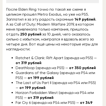
После Elden Ring точно по такой же схеме я
целиком прошёл Metro Exodus, но уже на PS5.
Заплатил я за эту радость скромные
149 рублей
.
А за Call of Duty: Modern Warfare 2019, в котором
меня привлекала только кампания, пришлось
отдать
250 рублей
за 10 дней, чего оказалось
сильно с избытком, наигрался я вдоволь всего за
четыре дня. Вот ещё цены на некоторые игры для
наглядности:
Ratchet & Clank: Rift Apart (аренда на PS5) —
от 319 рублей
Deathloop (аренда на PS5) —
от 350 рублей
Guardians of the Galaxy (аренда на PS4 или
PS5) —
от 199 рублей
The Last of Us Part II (аренда на PS4 или PS5)
—
от 199 рублей
Horizon Forbidden West (аренда на PS4 или
PS5) —
от 319 рублей
Far Cry 6 (аренда на PS4 или PS5) —
от 349