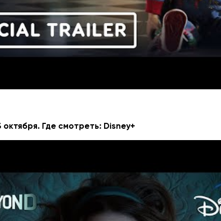
ро куклу-убийцу Чаки, который продолжит популярную
шная на вид кукла снова будет кошмарить жителей мал
т Дон Манчини — автор франшизы.
 октября. Где смотреть: Disney+