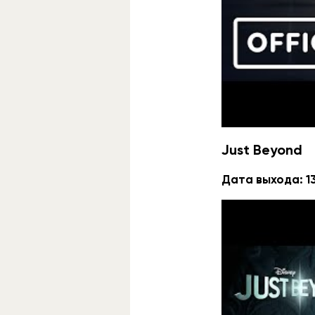
Новый сериал п
франшизу. Стра
городка.
За шоу отвечае
Just Beyond
Дата выхода: 13