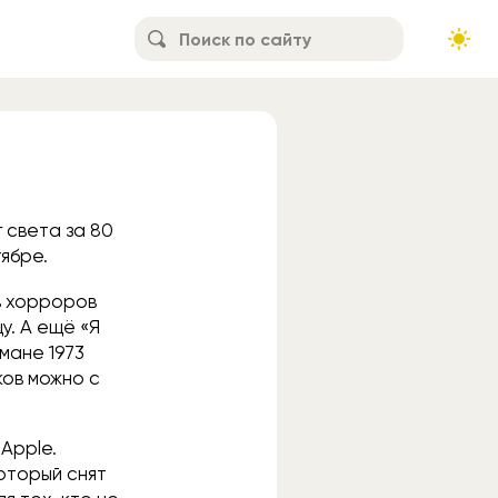
 света за 80
тябре.
в хорроров
у. А ещё «Я
мане 1973
ков можно с
Apple.
который снят