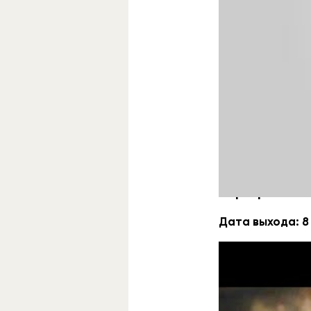
Экранизация ме
вырвавшейся из
браться за любу
«Призраки»
Дата выхода: 8