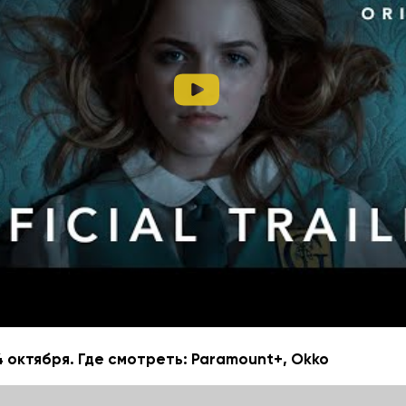
ия, созданная Сетом Грэхем-Смитом по мотивам комикс
о называют «Стивеном Кингом для детей». Всего зрите
зодов.
»
4 октября. Где смотреть: Paramount+, Okko