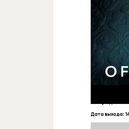
Хоррор-антолог
Стайна, которог
доступны 8 эпи
«Осуждённая
Дата выхода: 1