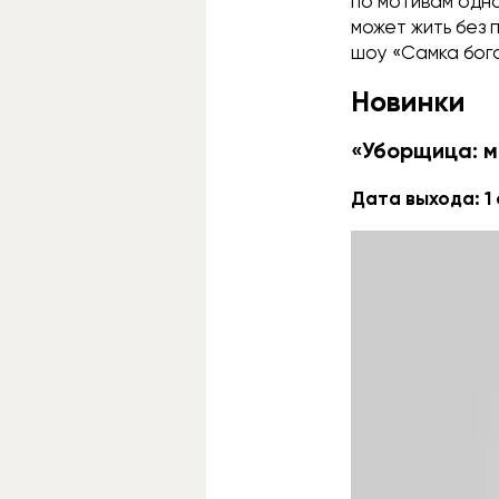
по мотивам одн
может жить без 
шоу «Самка бог
Новинки
«Уборщица: 
Дата выхода: 1 