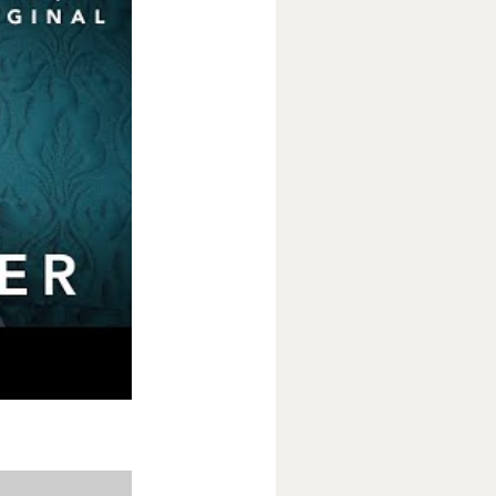
ов Р. Л.
лям будут