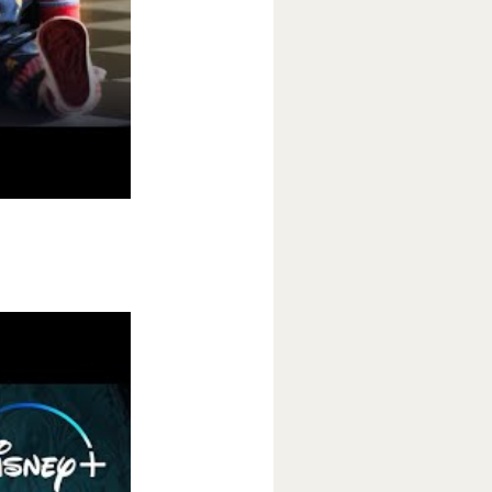
 хоррор-
енького