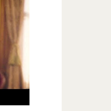
 люди решают
оме обитают
ар, Ребекка