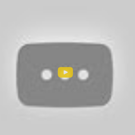
тся вокруг дискредитировавшей себя журналистки. Ч
она решает провести собственное расследование уб