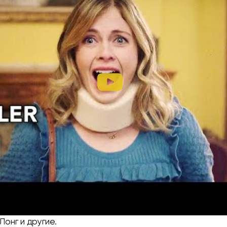
емейк одноимённого британского сериала. Молодые
омное загородное поместье в мини отель. Однако в д
зраки, что немного усложняет ситуацию.
т О’Доннелл. В ролях: Роуз МакАйвер, Уткарш Амбудк
Лонг и другие.