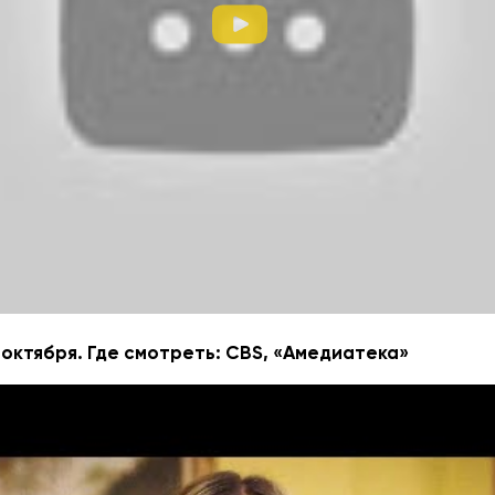
муаров Стефани Лэнд «Уборщица. История матери-оди
 нищеты». Рассказ про молодую одинокую мать, котор
ю работу, чтобы обеспечить себя и своего ребёнка.
 октября. Где смотреть: CBS, «Амедиатека»