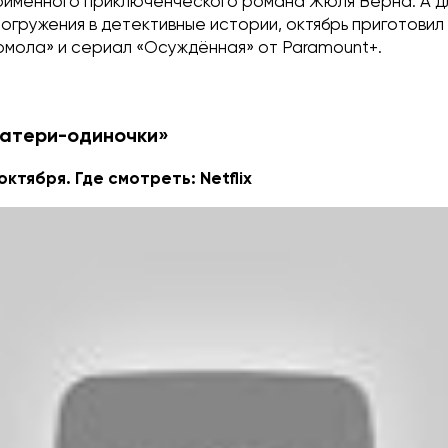
оимённого приключенческого романа Жюля Верна. А дл
погружения в детективные истории, октябрь приготови
омола» и сериал «Осуждённая» от Paramount+.
матери-одиночки»
октября. Где смотреть: Netflix