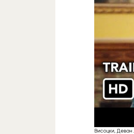
Американский р
превратить огр
колоритные при
Режиссёр — Трен
Висоцки, Деван 