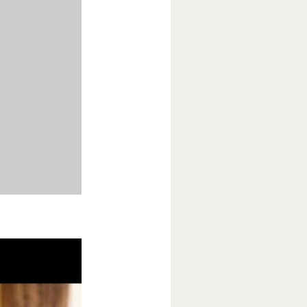
ночки,
ая вынуждена