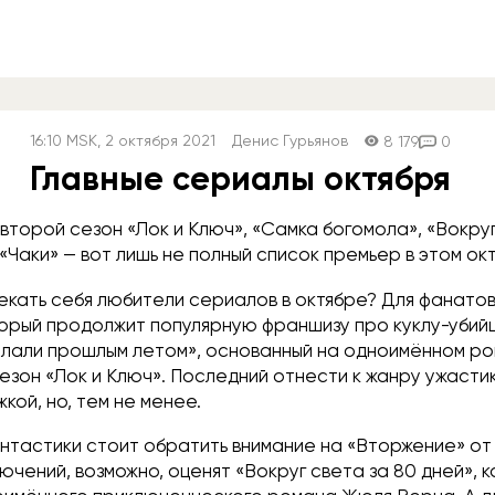
16:10
MSK
, 2 октября 2021
Денис Гурьянов
8 179
0
Главные сериалы октября
второй сезон «Лок и Ключ», «Самка богомола», «Вокруг
 «Чаки» — вот лишь не полный список премьер в этом ок
лекать себя любители сериалов в октябре? Для фанато
торый продолжит популярную франшизу про куклу-убийц
делали прошлым летом», основанный на одноимённом ро
сезон «Лок и Ключ». Последний отнести к жанру ужасти
кой, но, тем не менее.
нтастики стоит обратить внимание на «Вторжение» от 
чений, возможно, оценят «Вокруг света за 80 дней», 