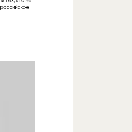
я тех, кто не
л российское