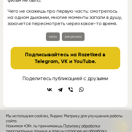
фильм не было.
Чего не скажешь про первую часть: смотрелось
на одном дыхании, многие моменты запали в душу,
захочется пересмотреть через какое-то время.
кино
рецензии
Подписывайтесь на Rozetked в
Telegram
,
VK
и
YouTube
.
Поделитесь публикацией с друзьями
Мы используем cookies, Яндекс Метрику для улучшения работы
сайта.
контакты
реклама
о проекте
Нажимая «ОК», ты принимаешь
Политику обработки
персональных данных и даешь согласие на обработку
Rozetked © 2026