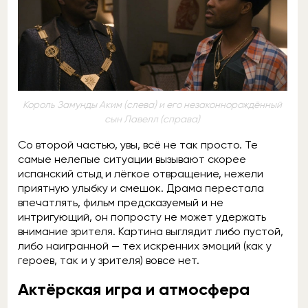
Король Замунды Аким (слева) и его незаконнорождённый
сын Лавелл (справа)
Со второй частью, увы, всё не так просто. Те
самые нелепые ситуации вызывают скорее
испанский стыд и лёгкое отвращение, нежели
приятную улыбку и смешок. Драма перестала
впечатлять, фильм предсказуемый и не
интригующий, он попросту не может удержать
внимание зрителя. Картина выглядит либо пустой,
либо наигранной — тех искренних эмоций (как у
героев, так и у зрителя) вовсе нет.
Актёрская игра и атмосфера