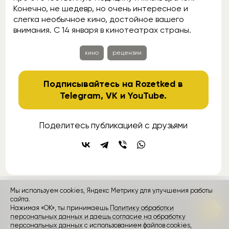
Конечно, не шедевр, но очень интересное и
слегка необычное кино, достойное вашего
внимания. С 14 января в кинотеатрах страны.
кино
рецензии
Подписывайтесь на Rozetked в
Telegram
,
VK
и
YouTube
.
Поделитесь публикацией с друзьями
Мы используем cookies, Яндекс Метрику для улучшения работы
контакты
реклама
о проекте
сайта.
Нажимая «ОК», ты принимаешь
Политику обработки
персональных данных и даешь согласие на обработку
Rozetked © 2026
персональных данных
с использованием файлов cookies,
Пользовательское соглашение