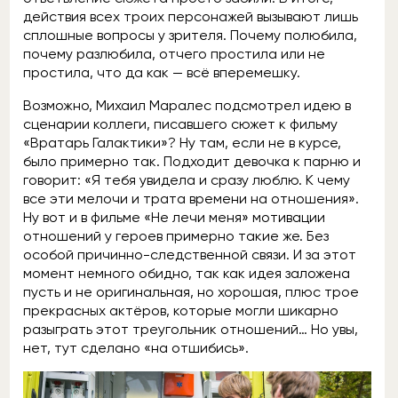
действия всех троих персонажей вызывают лишь
сплошные вопросы у зрителя. Почему полюбила,
почему разлюбила, отчего простила или не
простила, что да как — всё вперемешку.
Возможно, Михаил Маралес подсмотрел идею в
сценарии коллеги, писавшего сюжет к фильму
«Вратарь Галактики»? Ну там, если не в курсе,
было примерно так. Подходит девочка к парню и
говорит: «Я тебя увидела и сразу люблю. К чему
все эти мелочи и трата времени на отношения».
Ну вот и в фильме «Не лечи меня» мотивации
отношений у героев примерно такие же. Без
особой причинно-следственной связи. И за этот
момент немного обидно, так как идея заложена
пусть и не оригинальная, но хорошая, плюс трое
прекрасных актёров, которые могли шикарно
разыграть этот треугольник отношений… Но увы,
нет, тут сделано «на отшибись».