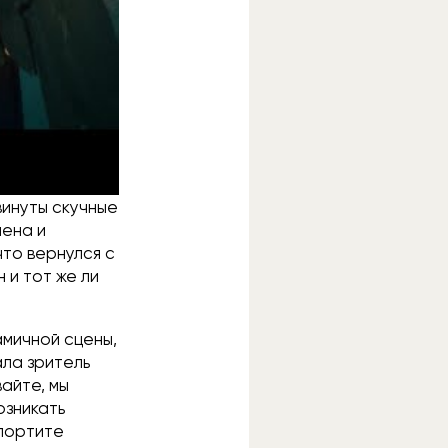
я (изначально
м уж суровые
ов про фильм
винуты скучные
шена и
что вернулся с
н и тот же ли
амичной сцены,
ала зритель
айте, мы
озникать
 портите