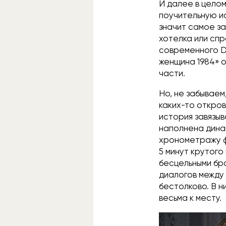
И далее в цело
поучительную ис
значит самое за
хотелка или спр
современного Di
женщина 1984» о
части.
Но, не забываем
каких-то откров
история завязы
наполнена дина
хронометражу фи
5 минут крутого
бесцельными бр
диалогов между 
бестолково. В н
весьма к месту.