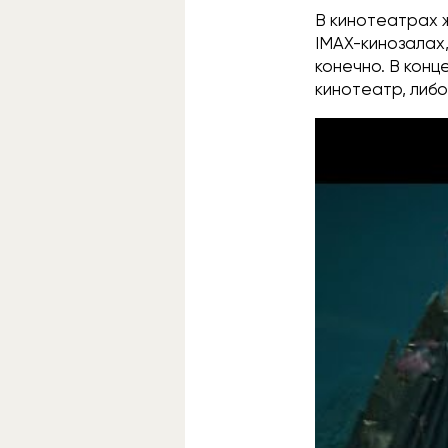
В кинотеатрах ж
IMAX-кинозалах,
конечно. В конц
кинотеатр, либ