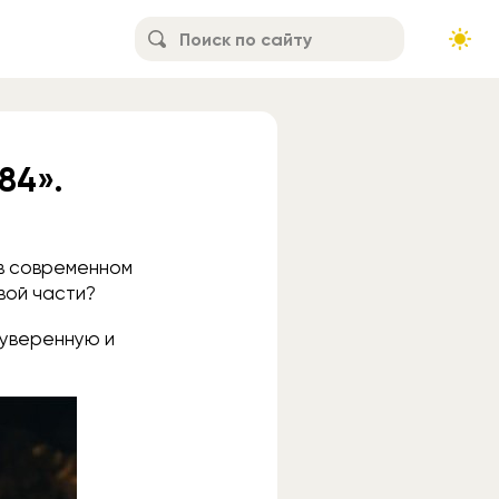
84».
 в современном
вой части?
 уверенную и