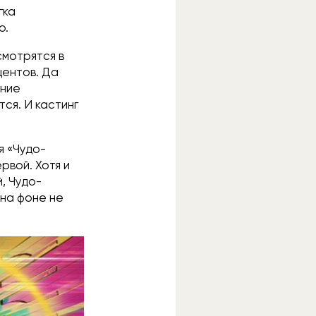
гка
о.
смотрятся в
центов. Да
ение
ся. И кастинг
я «Чудо-
рвой. Хотя и
, Чудо-
 на фоне не