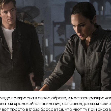
всегда прекрасна в своём образе, и местами раздражае
воватая хромокейная анимация, сопровождающая какие
 вот просто в глаза бросается, что «вот тут актриса 