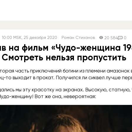
10:00
MSK
, 25 декабря 2020
Роман Стиханов
20 584
0
в на фильм «Чудо-женщина 19
Смотреть нельзя пропустить
торая часть приключений богини из племени амазонок
ц-то выходит в прокат. Получился ли сиквел лучше пер
дались мы эту красотку на экранах. Высокую, статную,
удо-женщину! Вот же она, невероятная: