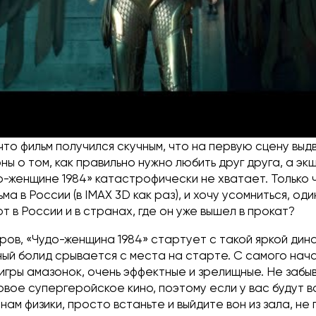
анах мира фильм вышел в прокате в кино ещё 17 декабр
 в России — но Warner Bros решили, что не надо, слишко
посещаемости кинозалов), и первые отзывы кинокритик
начные.
что фильм получился скучным, что на первую сцену выд
ны о том, как правильно нужно любить друг друга, а эк
о-женщине 1984» катастрофически не хватает. Только 
а в России (в IMAX 3D как раз), и хочу усомниться, оди
т в России и в странах, где он уже вышел в прокат?
ров, «Чудо-женщина 1984» стартует с такой яркой дин
ный болид срывается с места на старте. С самого нач
игры амазонок, очень эффектные и зрелищные. Не забыв
вое супергеройское кино, поэтому если у вас будут в
нам физики, просто встаньте и выйдите вон из зала, не