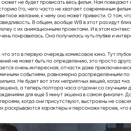
м сюжет не будет провисать весь фильм. Нам поведают
торию (то, чего часто не хватает современным фильма
ветное желание, к чему оно может привести. О том, чт
аведливость. В общем, вообще WB в этот раз идут близ
sney с их анимационными проектами. И в этом контекс
чень понравилась. Она получилась чуть глубже и инте
, что это в первую очередь комиксовое кино. Тут глубо
ений не может быть по определению, это просто друг
вается очень интересная, отчасти даже приключенческ
мичными событиями, равномерно распределёнными по
льма. Не будет вот этих неприятных вещей, когда «на 
 экшена, а теперь полтора часа отдохни со скучными 
ождениями для ещё 5 минут экшена в самом финале». Д
героями, когда они присутствуют, выстроены не совсе
их раскрываются характеры и персонажи героев, что в