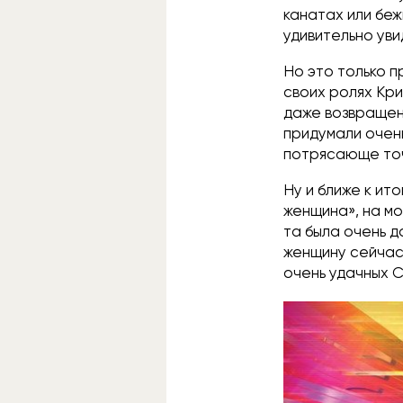
канатах или беж
удивительно уви
Но это только 
своих ролях Кр
даже возвращенн
придумали очень
потрясающе то
Ну и ближе к ит
женщина», на мо
та была очень д
женщину сейчас
очень удачных 