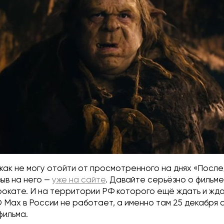
икак не могу отойти от просмотренного на днях «Посл
зыв на него —
уже на сайте
. Давайте серьёзно о фильме
рокате. И на территории РФ которого ещё ждать и жда
 Max в России не работает, а именно там 25 декабря 
фильма.