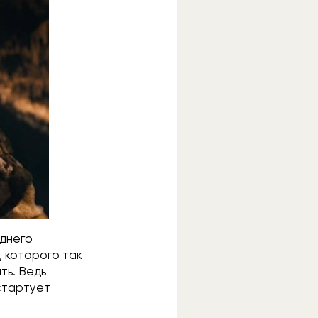
еднего
, которого так
ть. Ведь
стартует