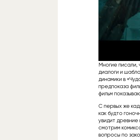
В некоторых стр
мог так выйти и
ограничения по 
вышли… Неодноз
Многие писали, 
диалоги и шабло
динамики в «Чуд
предпоказа фильм
фильм показываю
С первых же кад
как будто гоноч
увидит древние 
смотрим комиксо
вопросы по зако