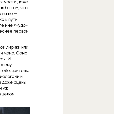
 отчасти даже
м) о том, что
о выше —
ко к пути
те мне «Чудо-
реснее первой
кой лирики или
ой жанр. Сама
ая. И
 всему
тебе, зритель,
диалогами и
а даже сцены
м уж
 целом,