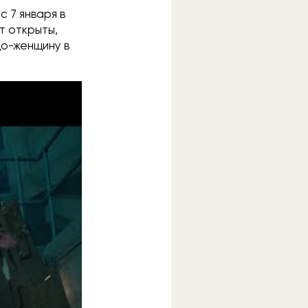
с 7 января в
ут открыты,
до-женщину в