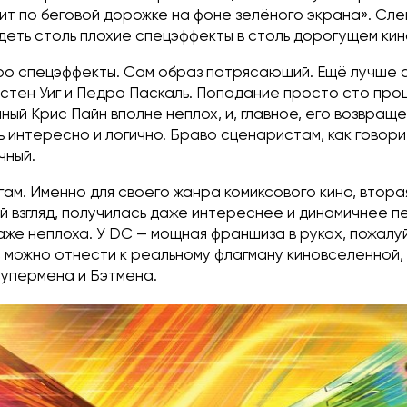
ит по беговой дорожке на фоне зелёного экрана». Сле
деть столь плохие спецэффекты в столь дорогущем кин
про спецэффекты. Сам образ потрясающий. Ещё лучше 
истен Уиг и Педро Паскаль. Попадание просто сто про
ый Крис Пайн вполне неплох, и, главное, его возвращ
 интересно и логично. Браво сценаристам, как говорит
чный.
огам. Именно для своего жанра комиксового кино, втора
й взгляд, получилась даже интереснее и динамичнее пе
аже неплоха. У DC — мощная франшиза в руках, пожалуй
 можно отнести к реальному флагману киновселенной,
Супермена и Бэтмена.