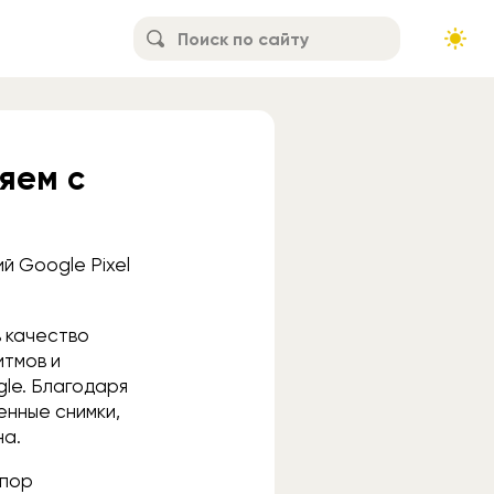
яем с
 Google Pixel
 качество
итмов и
gle. Благодаря
енные снимки,
на.
 пор