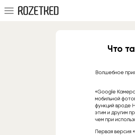
Что т
Волшебное прил
«Google Камера
мобильной фото
функций вроде H
этим и другим п
чем при исполь
Первая версия «