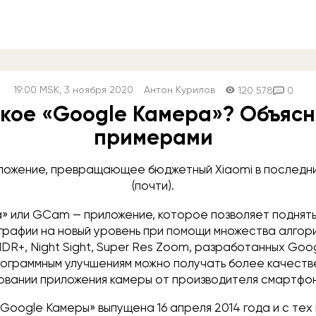
19:00
MSK
, 3 ноября 2020
Антон Курилов
120 578
0
акое «Google Камера»? Объясн
примерами
ожение, превращающее бюджетный Xiaomi в последний
(почти).
» или GCam — приложение, которое позволяет поднять
графии на новый уровень при помощи множества алгор
DR+, Night Sight, Super Res Zoom, разработанных Goo
рограммным улучшениям можно получать более качеств
зовании приложения камеры от производителя смартфо
Google Камеры» выпущена 16 апреля 2014 года и с тех