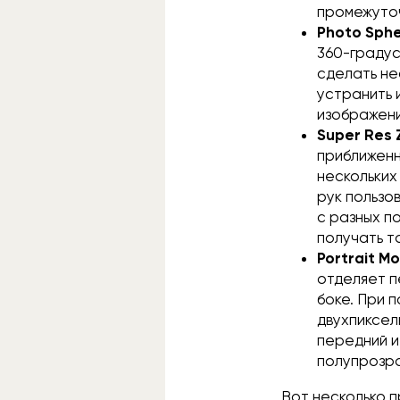
промежуто
Photo Sph
360-граду
сделать не
устранить 
изображени
Super Res
приближенн
нескольких
рук пользо
с разных по
получать т
Portrait M
отделяет п
боке. При 
двухпиксел
передний и
полупрозра
Вот несколько 