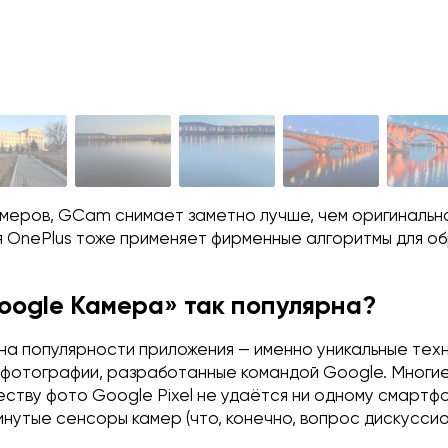
римеров, GCam снимает заметно лучше, чем оригинальн
я OnePlus тоже применяет фирменные алгоритмы для о
oogle Камера» так популярна?
на популярности приложения — именно уникальные тех
 фотографии, разработанные командой Google. Многие
еству фото Google Pixel не удаётся ни одному смартф
нутые сенсоры камер (что, конечно, вопрос дискуссио