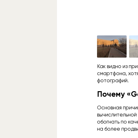
Как видно из п
смартфона, хот
фотографий.
Почему «G
Основная причи
вычислительной
обогнать по кач
на более продви