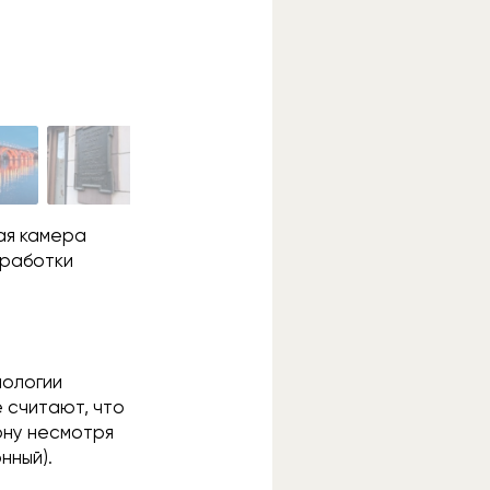
ая камера
бработки
нологии
 считают, что
ону несмотря
нный).