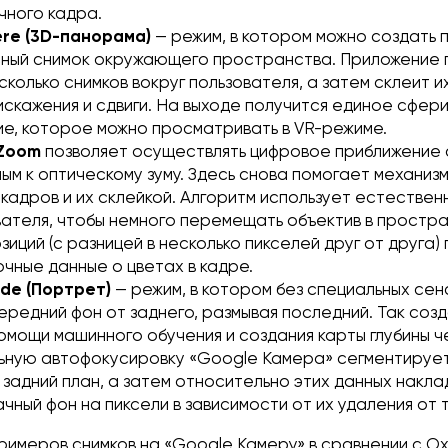
чного кадра.
ere (3D-панорама)
— режим, в котором можно создать
сный снимок окружающего пространства. Приложение
сколько снимков вокруг пользователя, а затем склеит и
искажения и сдвиги. На выходе получится единое сфер
е, которое можно просматривать в VR-режиме.
 Zoom
позволяет осуществлять цифровое приближение 
ым к оптическому зуму. Здесь снова помогает механиз
 кадров и их склейкой. Алгоритм использует естестве
вателя, чтобы немного перемещать объектив в простра
зиций (с разницей в несколько пикселей друг от друга)
очные данные о цветах в кадре.
ode (Портрет)
— режим, в котором без специальных се
ередний фон от заднего, размывая последний. Так соз
помощи машинного обучения и создания карты глубины 
ьную автофокусировку «Google Камера» сегментирует
 задний план, а затем относительно этих данных накл
чный фон на пиксели в зависимости от их удаления от 
примеров снимков на «Google Камеру» в сравнении с O