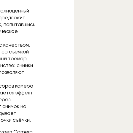
 полноценный
 предложит
х, попытавшись
ическое
с качеством,
м со съёмкой
нный тремор
нстве: снимки
 позволяют
нсоров камера
даётся эффект
через
 снимок на
адывает
точки съёмки.
xygen Camera,