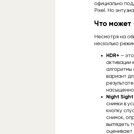
официально под
Pixel. Но энтуз
Что может
Несмотря на об
несколько режи
HDR+
— это
активации 
алгоритмы 
вариант дл
результате
насыщенно
Night Sigh
снимки в у
кнопку спу
снимок, оп
выглядеть 
оценивает 