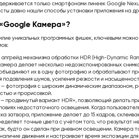
держивается только смартфонами линеек Google Nexu
иасты давно нашли способы установки приложения на др
 «Google Камера»?
илие уникальных программных фишек, ключевыми можно
мов:
 апгрейд механизма обработки HDR (High-Dynamic Ran
камера делает несколько недоэкспонированных снимко
объединяют их в одну фотографию и обрабатывают п
я подавления шумов, усиления резкости и насыщенност
 — фотография с широким динамическим диапазоном, 
стью и прорисовкой.
t
— продвинутый вариант HDR+, позволяющий делать п
словиях недостаточного освещения. Когда пользовател
ска затвора, приложение делает до 15 кадров, склеивае
ределяет точные цвета с учётом того, что результат н
так, будто он сделан при дневном освещении. Камера 
наличие движения и настраивает время экспозиции для