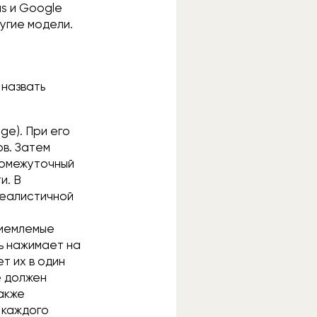
s и Google
угие модели.
 назвать
ge). При его
в. Затем
ромежуточный
и. В
реалистичной
риемлемые
ь нажимает на
т их в один
е должен
также
 каждого