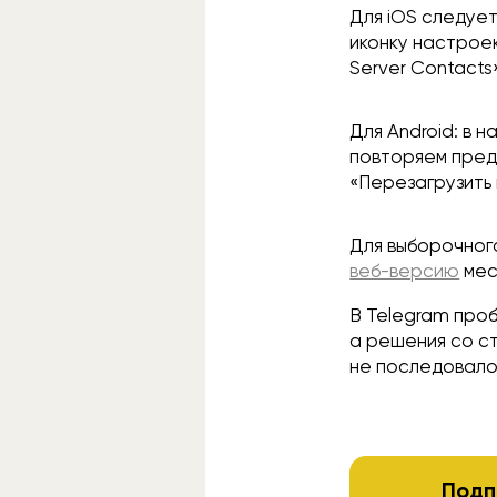
Для iOS следует
иконку настрое
Server Contacts»
Для Android: в 
повторяем пред
«Перезагрузить 
Для выборочного
веб-версию
мес
В Telegram про
а решения со ст
не последовало
Подп