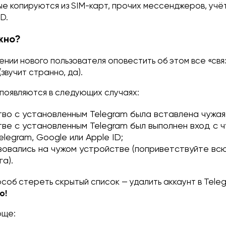
ые копируются из SIM-карт, прочих мессенджеров, учё
D.
жно?
ении нового пользователя оповестить об этом все «свя
звучит странно, да).
 появляются в следующих случаях:
во с установленным Telegram была вставлена чужая
ве с установленным Telegram был выполнен вход с 
elegram, Google или Apple ID;
зовались на чужом устройстве (поприветствуйте вс
га).
соб стереть скрытый список — удалить аккаунт в Tele
о!
още: