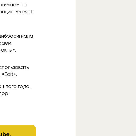
нажимаем на
 опцию «Reset
 вибросигнала
ираем
такты».
спользовать
«Edit».
ошлого года,
 пор
ube
.