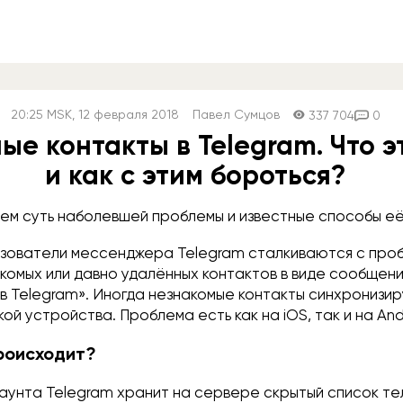
20:25
MSK
, 12 февраля 2018
Павел Сумцов
337 704
0
е контакты в Telegram. Что э
и как с этим бороться?
ем суть наболевшей проблемы и известные способы е
зователи мессенджера Telegram сталкиваются с про
комых или давно удалённых контактов в виде сообщени
 в Telegram». Иногда незнакомые контакты синхронизи
кой устройства. Проблема есть как на iOS, так и на And
происходит?
каунта Telegram хранит на сервере скрытый список т