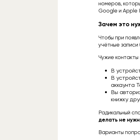
номеров, котор
Google и Apple I
Зачем это ну
Чтобы при появл
учётные записи (
Чужие контакты
В устройст
В устройст
аккаунта T
Вы автори
книжку дру
Радикальный спо
делать не нужн
Варианты попр