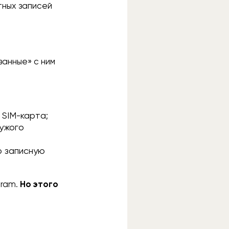
тных записей
занные» с ним
 SIM-карта;
чужого
ю записную
gram.
Но этого