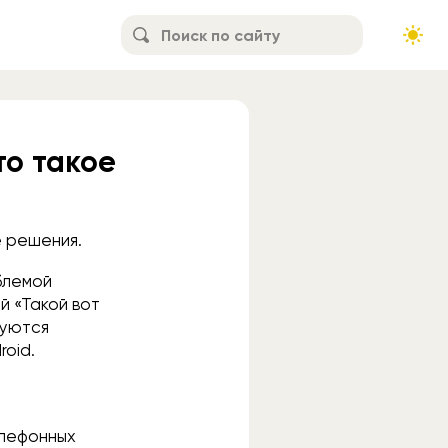
то такое
ё решения.
блемой
й «Такой вот
руются
roid.
елефонных