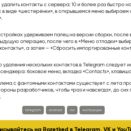
 удалить контакты с сервера: 10 и более раз быстро 
к в виде «шестерёнки», в открывшемся меню выбираем
.
настройках удерживаем палец на версии сборки, после
ыдущую операцию, после чего в «Меню отладки» выб
контакты», а затем — «Сбросить импортированные кон
 удаления нескольких контактов в Telegram следует и
сенджера: боковое меню, вкладка «Contacts», клавиша 
блема с фантомными контактами существует с лета пр
ороны разработчиков, чтобы «раз и навсегда», до сих
.
telegram
android
ios
инструкции
исывайтесь на Rozetked в
Telegram
,
VK
и
YouT